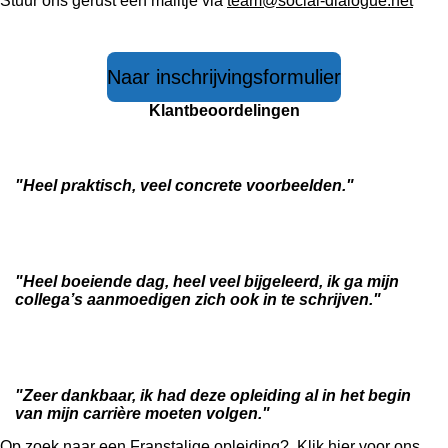
Stuur ons gerust een mailtje via
team@social-dialogue.net
Naar inschrijvingsformulier
Klantbeoordelingen
"Heel praktisch, veel concrete voorbeelden."
"Heel boeiende dag, heel veel bijgeleerd, ik ga mijn
collega’s aanmoedigen zich ook in te schrijven."
"Zeer dankbaar, ik had deze opleiding al in het begin
van mijn carrière moeten volgen."
Op zoek naar een Franstalige opleiding?
Klik hier
voor ons