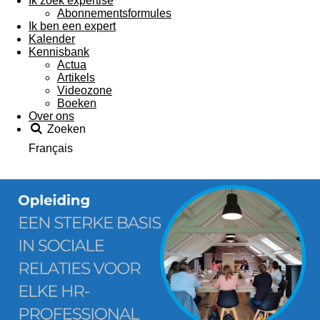
Ik zoek expertise
Abonnementsformules
Ik ben een expert
Kalender
Kennisbank
Actua
Artikels
Videozone
Boeken
Over ons
Zoeken
Français