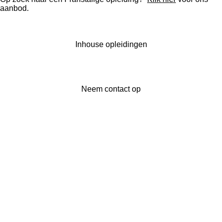
aanbod.
Inhouse opleidingen
Neem contact op
IK ZOEK EXPERTISE
IK BEN EEN EXPERT
IN-HOUSE OPLEIDINGEN
KALENDER OPEN OPLEIDINGEN
CONTACT
OVER ONS
NIEUWSBRIEF
KENNISBANK