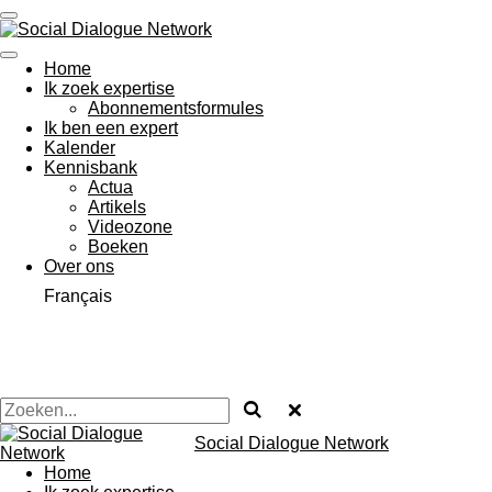
Ga
direct
naar
Home
de
Ik zoek expertise
hoofdinhoud
Abonnementsformules
Ik ben een expert
Kalender
Kennisbank
Actua
Artikels
Videozone
Boeken
Over ons
Français
Social Dialogue Network
Home